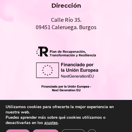
Dirección
Calle Río 35.
09451 Caleruega. Burgos
Utilizamos cookies para ofrecerte la mejor experiencia en
nuestra web.
Copyright © 2026 Desarrollado por
San-Cha Informática.
Puedes aprender más sobre qué cookies utilizamos o
desactivarlas en los
ajustes
.
Política de cookies
,
Política de privacidad
,
Aviso
legal
,
Accesibilidad