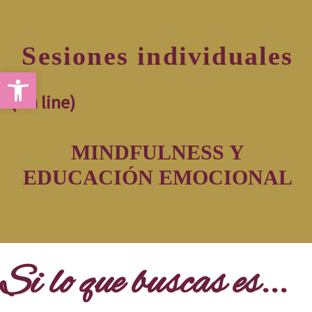
Sesiones individuales
Abrir barra de herramientas
(On line)
MINDFULNESS Y
EDUCACIÓN EMOCIONAL
Si lo que buscas es...