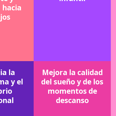
 hacia
ijos
ia la
Mejora la calidad
ma y el
del sueño y de los
brio
momentos de
onal
descanso