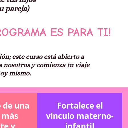
u pareja)
ROGRAMA ES PARA TI!
ón; este curso está abierto a
a nosotros y comienza tu viaje
hoy mismo.
o de una
Fortalece el
d más
vínculo materno-
te y
infantil