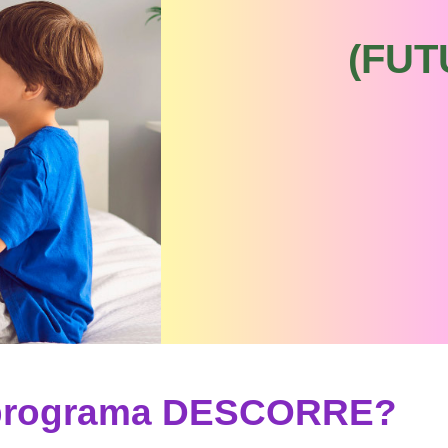
(FU
l programa DESCORRE?