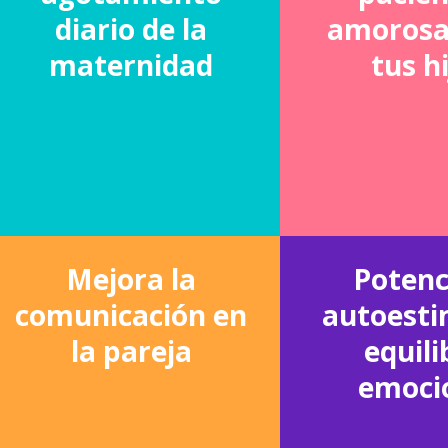
diario de la
amorosa
maternidad
tus h
Mejora la
Potenc
comunicación en
autoesti
la pareja
equili
emoci