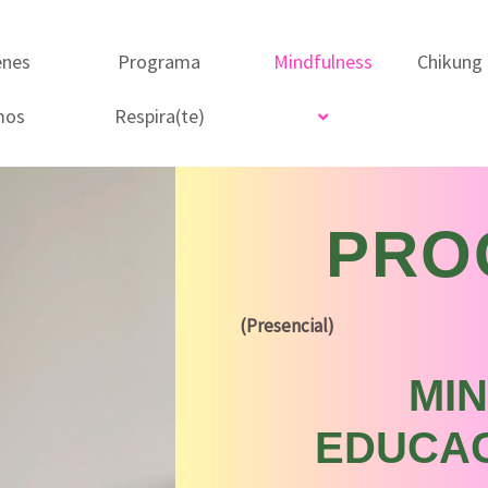
enes
Programa
Mindfulness
Chikung
mos
Respira(te)
PRO
(Presencial)
MI
EDUCAC